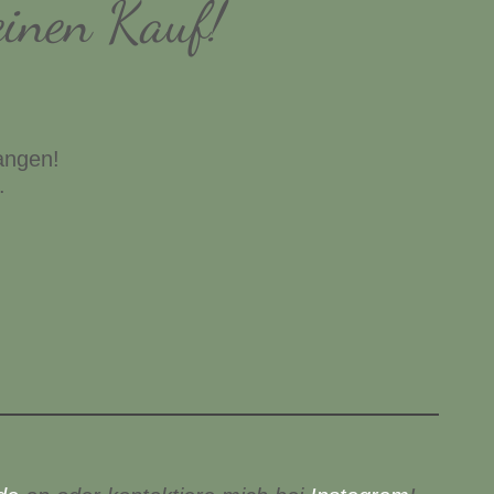
einen Kauf!
angen!
.