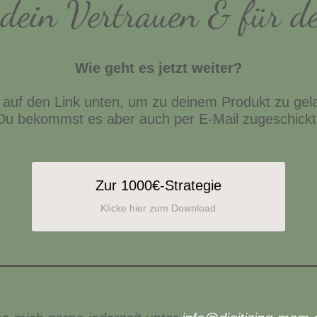
dein Vertrauen & für d
Wie geht es jetzt weiter?
e auf den Link unten, um zu deinem Produkt zu gel
Du bekommst es aber auch per E-Mail zugeschickt
Zur 1000€-Strategie
Klicke hier zum Download